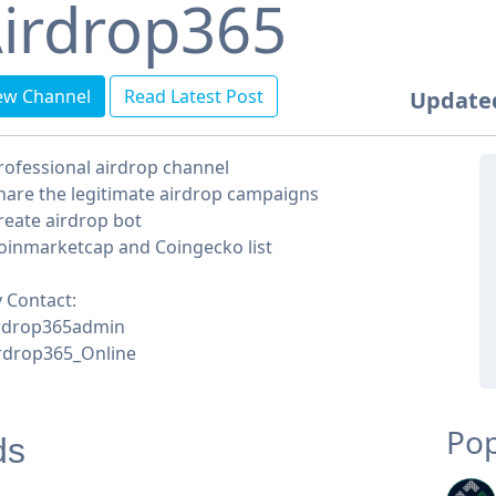
irdrop365
ew Channel
Read Latest Post
Update
ofessional airdrop channel
are the legitimate airdrop campaigns
eate airdrop bot
inmarketcap and Coingecko list
 Contact:
rdrop365admin
rdrop365_Online
Pop
ds