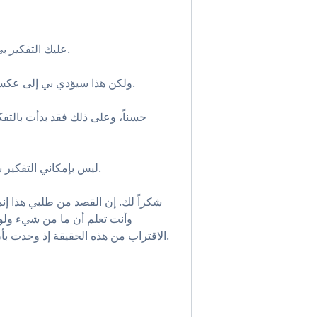
عليك التفكير بي من خلال هذه الآلية وعلى ذاك النحو.
• ولكن هذا سيؤدي بي إلى عكس كل مفاهيمي السابقة حول الفراغ.
حسناً، وعلى ذلك فقد بدأت بالتف
• ليس بإمكاني التفكير بأحد سواك ممن هو أهل لهذه المهمة.
شكراً لك. إن القصد من طلبي هذا إنما
وأنت تعلم أن ما من شيء ولو ضَ
الاقتراب من هذه الحقيقة إذ وجدت بأن عبارتك تبعث على الإهانة إلى حد ما.