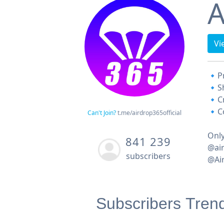
A
Vi
🔹Pr
🔹Sh
🔹Cr
🔹Co
Can't Join?
t.me/airdrop365official
Only
841 239
@ai
subscribers
@Ai
Subscribers Tren