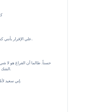
• 
• علي الإقرار بأنني كنت تقريباً متردداً في إجراء هذا اللقاء.
الشك بأن هذا اللقاء سيكون من طرف واحد.
إني سعيد لأنك غيرت رأيك. ولكنني لست باللاشيء.