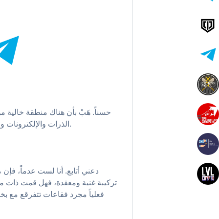
حسناً. هَبْ بأن هناك منطقة خالية 
الذرات والإلكترونات والفوتونات ... إلخ . ما يتبقى حينها هو أنا.
دعني أتابع. أنا لست عدماً، فإن م
تركيبة غنية ومعقدة، فهل قمت ذات م
فعلياً مجرد فقاعات تتفرقع مع بخ