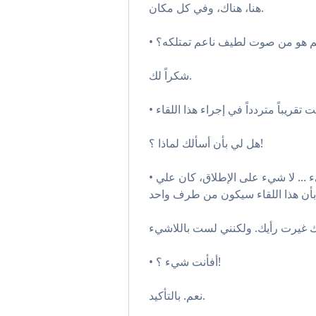
هنا، هناك، وفي كل مكان.
كم هو من صوت لطيف ناعم تمتلكه؟
شكراً لك.
هل لي بأن أسألك لماذا ؟!
• حسناً. طالما أن الفراغ هو لا شيء ... لا شيء على الإطلاق، كان علي
• أفأنت شيء ؟!
نعم. بالتأكيد.