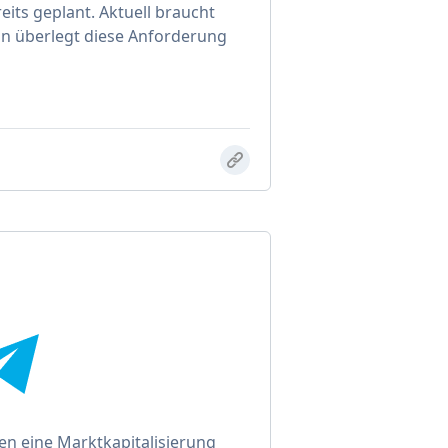
eits geplant. Aktuell braucht
an überlegt diese Anforderung
n eine Marktkapitalisierung