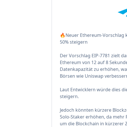
🔥Neuer Ethereum-Vorschlag 
50% steigern
Der Vorschlag EIP-7781 zielt da
Ethereum von 12 auf 8 Sekunde
Datenkapazität zu erhöhen, was
Börsen wie Uniswap verbesser
Laut Entwicklern würde dies d
steigern.
Jedoch könnten kürzere Blockz
Solo-Staker erhöhen, da mehr 
um die Blockchain in kürzerer Z