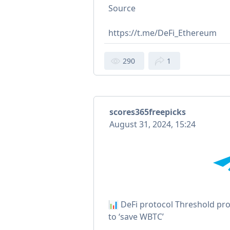
Source
https://t.me/DeFi_Ethereum
290
1
scores365freepicks
August 31, 2024, 15:24
📊 DeFi protocol Threshold pr
to ‘save WBTC’