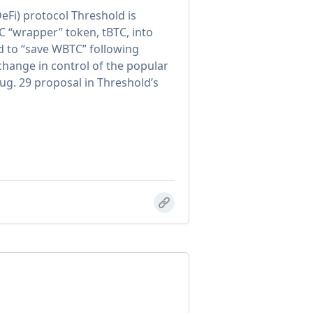
DeFi) protocol Threshold is
 “wrapper” token, tBTC, into
d to “save WBTC” following
hange in control of the popular
ug. 29 proposal in Threshold’s