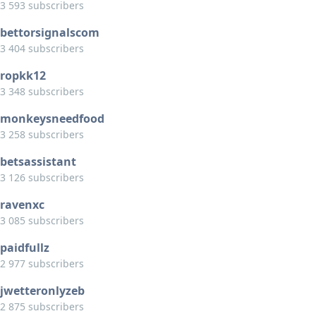
3 593 subscribers
bettorsignalscom
3 404 subscribers
ropkk12
3 348 subscribers
monkeysneedfood
3 258 subscribers
betsassistant
3 126 subscribers
ravenxc
3 085 subscribers
paidfullz
2 977 subscribers
jwetteronlyzeb
2 875 subscribers