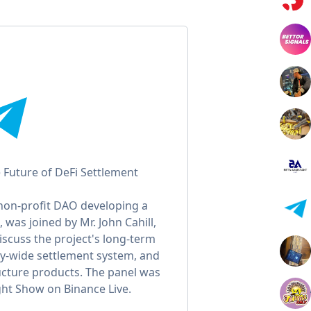
Future of DeFi Settlement
non-profit DAO developing a
 was joined by Mr. John Cahill,
discuss the project's long-term
ry-wide settlement system, and
ructure products. The panel was
ht Show on Binance Live.